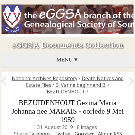
eGGSA Documents Collection
MENU
National Archives Repository
/
Death Notices and
Estate Files
/
B. Vanne beginnend B.
/
BEZUIDENHOUT
/
BEZUIDENHOUT Gezina Maria
Johanna nee MARAIS - oorlede 9 Mei
1959
31. August 2019
8 images
Share:
Facebook
,
Twitter
,
Google+
Album RSS