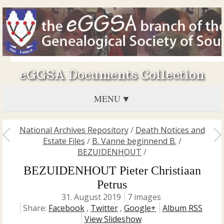
eGGSA Documents Collection
MENU
National Archives Repository
/
Death Notices and
Estate Files
/
B. Vanne beginnend B.
/
BEZUIDENHOUT
/
BEZUIDENHOUT Pieter Christiaan
Petrus
31. August 2019
7 images
Share:
Facebook
,
Twitter
,
Google+
Album RSS
View Slideshow