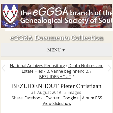
eGGSA Documents Collection
MENU
National Archives Repository
/
Death Notices and
Estate Files
/
B. Vanne beginnend B.
/
BEZUIDENHOUT
/
BEZUIDENHOUT Pieter Christiaan
31. August 2019
2 images
Share:
Facebook
,
Twitter
,
Google+
Album RSS
View Slideshow