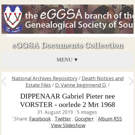
eGGSA Documents Collection
MENU
National Archives Repository
/
Death Notices and
Estate Files
/
D. Vanne beginnend D.
/
DIPPENAAR Gabriel Pieter nee
VORSTER - oorlede 2 Mrt 1968
31. August 2019
5 images
Share:
Facebook
,
Twitter
,
Google+
Album RSS
View Slideshow