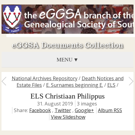
eGGSA Documents Collection
MENU
National Archives Repository
/
Death Notices and
Estate Files
/
E. Surnames beginning E.
/
ELS
/
ELS Christiaan Philippus
31. August 2019
3 images
Share:
Facebook
,
Twitter
,
Google+
Album RSS
View Slideshow