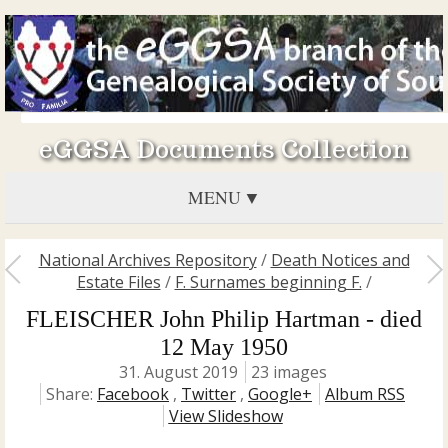
eGGSA Documents Collection
MENU
National Archives Repository
/
Death Notices and
Estate Files
/
F. Surnames beginning F.
/
FLEISCHER John Philip Hartman - died
12 May 1950
31. August 2019
23 images
Share:
Facebook
,
Twitter
,
Google+
Album RSS
View Slideshow