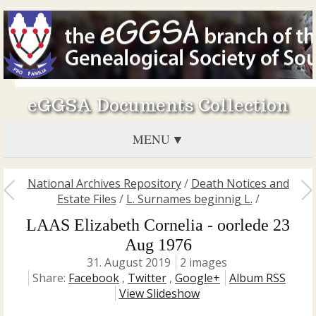
eGGSA Documents Collection
MENU
National Archives Repository
/
Death Notices and
Estate Files
/
L. Surnames beginnig L.
/
LAAS Elizabeth Cornelia - oorlede 23
Aug 1976
31. August 2019
2 images
Share:
Facebook
,
Twitter
,
Google+
Album RSS
View Slideshow