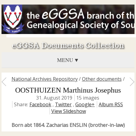
eGGSA Documents Collection
MENU
National Archives Repository
/
Other documents
/
OOSTHUIZEN Marthinus Josephus
31. August 2019
15 images
Share:
Facebook
,
Twitter
,
Google+
Album RSS
View Slideshow
Born abt 1864. Zacharias ENSLIN (brother-in-law)