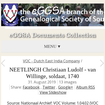
eGGSA Documents Collection
MENU
VOC - Dutch East India Company
/
NEETLINGH Christiaan Ludolf - van
Willinge, soldaat, 1740
31. August 2019
13 images
Share:
Facebook
,
Twitter
,
Google+
Album RSS
View Slideshow
Source: Nationaal Archief: VOC Volume: 1.04.02 (VOC