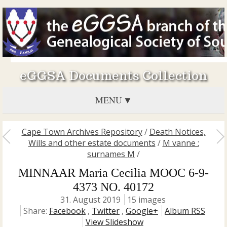
eGGSA Documents Collection
MENU
Cape Town Archives Repository
/
Death Notices,
Wills and other estate documents
/
M vanne :
surnames M
/
MINNAAR Maria Cecilia MOOC 6-9-
4373 NO. 40172
31. August 2019
15 images
Share:
Facebook
,
Twitter
,
Google+
Album RSS
View Slideshow