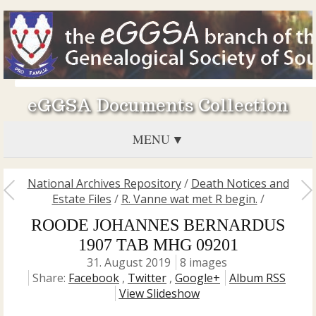
eGGSA Documents Collection
MENU
National Archives Repository
/
Death Notices and
Estate Files
/
R. Vanne wat met R begin.
/
ROODE JOHANNES BERNARDUS
1907 TAB MHG 09201
31. August 2019
8 images
Share:
Facebook
,
Twitter
,
Google+
Album RSS
View Slideshow