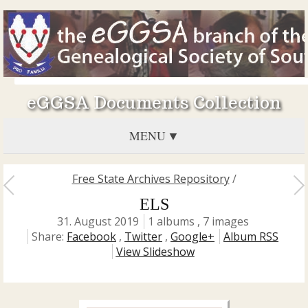
eGGSA Documents Collection
MENU
Free State Archives Repository
/
ELS
31. August 2019
1 albums , 7 images
Share:
Facebook
,
Twitter
,
Google+
Album RSS
View Slideshow