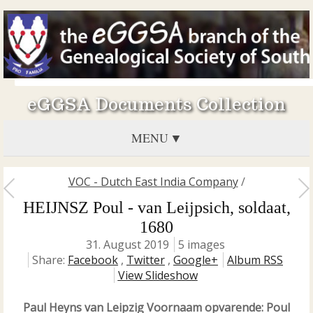
eGGSA Documents Collection
MENU
VOC - Dutch East India Company
/
HEIJNSZ Poul - van Leijpsich, soldaat,
1680
31. August 2019
5 images
Share:
Facebook
,
Twitter
,
Google+
Album RSS
View Slideshow
Paul Heyns van Leipzig Voornaam opvarende: Poul