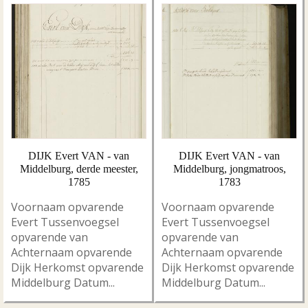
DIJK Evert VAN - van
DIJK Evert VAN - van
Middelburg, derde meester,
Middelburg, jongmatroos,
1785
1783
Voornaam opvarende
Voornaam opvarende
Evert Tussenvoegsel
Evert Tussenvoegsel
opvarende van
opvarende van
Achternaam opvarende
Achternaam opvarende
Dijk Herkomst opvarende
Dijk Herkomst opvarende
Middelburg Datum...
Middelburg Datum...