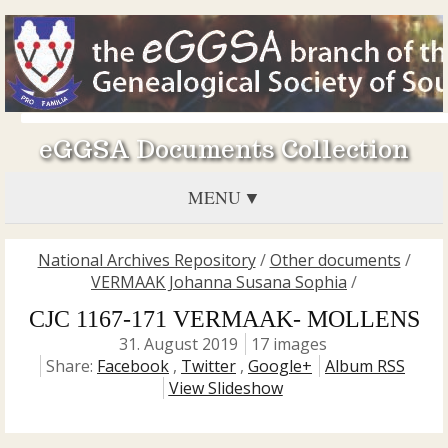
eGGSA Documents Collection
MENU
National Archives Repository
/
Other documents
/
VERMAAK Johanna Susana Sophia
/
CJC 1167-171 VERMAAK- MOLLENS
31. August 2019
17 images
Share:
Facebook
,
Twitter
,
Google+
Album RSS
View Slideshow